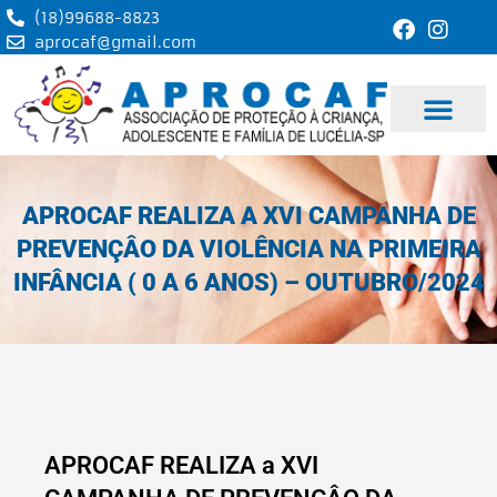
Ir
(18)99688-8823
para
aprocaf@gmail.com
o
conteúdo
APROCAF REALIZA A XVI CAMPANHA DE
PREVENÇÂO DA VIOLÊNCIA NA PRIMEIRA
INFÂNCIA ( 0 A 6 ANOS) – OUTUBRO/2024
APROCAF REALIZA a XVI