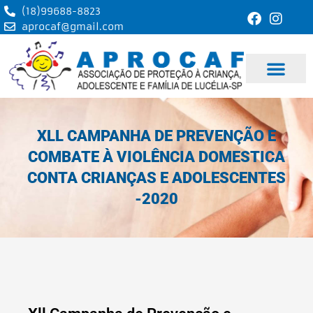
Ir
(18)99688-8823
para
aprocaf@gmail.com
o
conteúdo
XLL CAMPANHA DE PREVENÇÃO E
COMBATE À VIOLÊNCIA DOMESTICA
CONTA CRIANÇAS E ADOLESCENTES
-2020