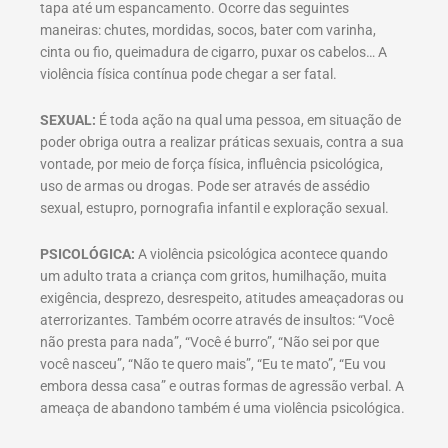
tapa até um espancamento. Ocorre das seguintes
maneiras: chutes, mordidas, socos, bater com varinha,
cinta ou fio, queimadura de cigarro, puxar os cabelos… A
violência física contínua pode chegar a ser fatal.
SEXUAL:
É toda ação na qual uma pessoa, em situação de
poder obriga outra a realizar práticas sexuais, contra a sua
vontade, por meio de força física, influência psicológica,
uso de armas ou drogas. Pode ser através de assédio
sexual, estupro, pornografia infantil e exploração sexual.
PSICOLÓGICA:
A violência psicológica acontece quando
um adulto trata a criança com gritos, humilhação, muita
exigência, desprezo, desrespeito, atitudes ameaçadoras ou
aterrorizantes. Também ocorre através de insultos: “Você
não presta para nada”, “Você é burro”, “Não sei por que
você nasceu”, “Não te quero mais”, “Eu te mato”, “Eu vou
embora dessa casa” e outras formas de agressão verbal. A
ameaça de abandono também é uma violência psicológica.