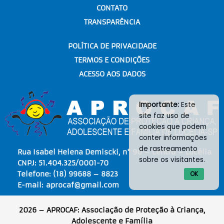
CONTATO
TRANSPARÊNCIA
POLÍTICA DE PRIVACIDADE
TERMOS E CONDIÇÕES
ACESSO AOS DADOS
Importante:
Este
site faz uso de
cookies que podem
conter informações
de rastreamento
Rua Isabel Helena Demiscki, n° 90 – Centro – Lucélia
sobre os visitantes.
CNPJ: 51.404.325/0001-70
Telefone:
(18) 99688 – 8823
OK
E-mail:
aprocaf@gmail.com
2026 – APROCAF: Associação de Proteção à Criança,
Adolescente e Família