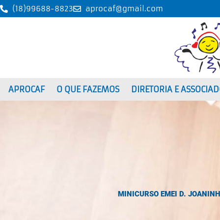
Ir
(18)99688-8823
aprocaf@gmail.com
para
o
conteúdo
APROCAF
O QUE FAZEMOS
DIRETORIA E ASSOCIA
MINICURSO EMEI D. JOANINH