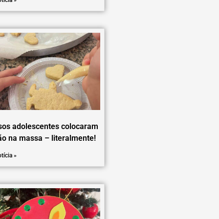
tícia »
sos adolescentes colocaram
o na massa – literalmente!
tícia »