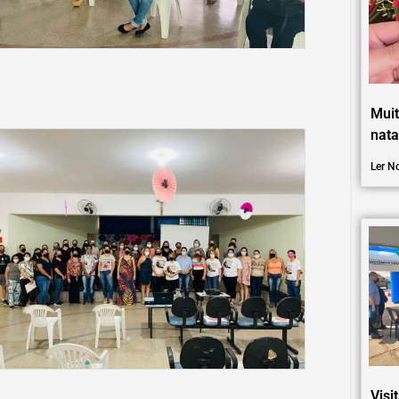
Muit
nata
Ler No
Visi