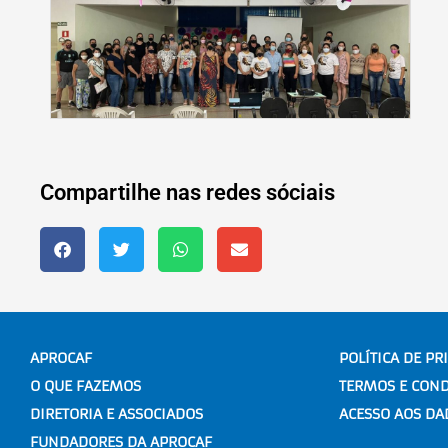
Compartilhe nas redes sóciais
APROCAF
POLÍTICA DE PR
O QUE FAZEMOS
TERMOS E COND
DIRETORIA E ASSOCIADOS
ACESSO AOS DA
FUNDADORES DA APROCAF