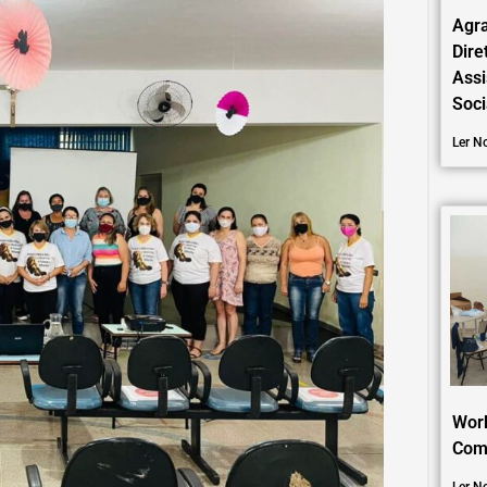
Agr
Dire
Assi
Soc
Ler No
Wor
Comu