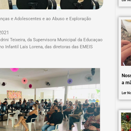
Ler No
anças e Adolescentes e ao Abuso e Exploração
2021
rini Teixeira, da Supervisora Municipal da Educaçao
no Infantil Laís Lorena, das diretoras das EMEIS
Nos
a mã
Ler No