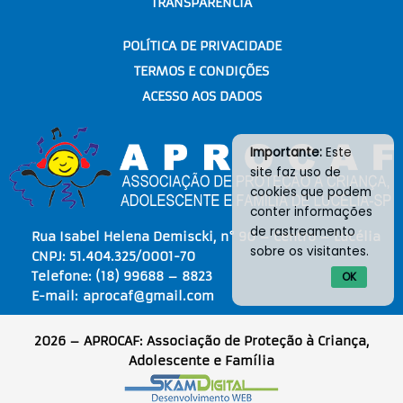
TRANSPARÊNCIA
POLÍTICA DE PRIVACIDADE
TERMOS E CONDIÇÕES
ACESSO AOS DADOS
Importante:
Este
site faz uso de
cookies que podem
conter informações
de rastreamento
Rua Isabel Helena Demiscki, n° 90 – Centro – Lucélia
sobre os visitantes.
CNPJ: 51.404.325/0001-70
Telefone:
(18) 99688 – 8823
OK
E-mail:
aprocaf@gmail.com
2026 – APROCAF: Associação de Proteção à Criança,
Adolescente e Família