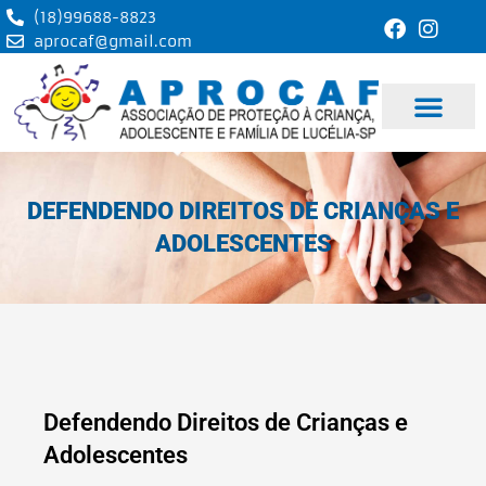
Ir
(18)99688-8823
para
aprocaf@gmail.com
o
conteúdo
DEFENDENDO DIREITOS DE CRIANÇAS E
ADOLESCENTES
Defendendo Direitos de Crianças e
Adolescentes