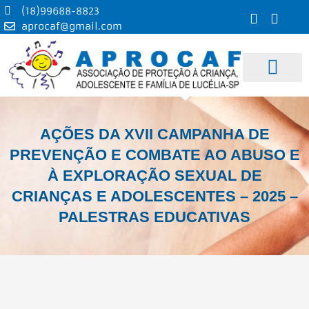
Ir
(18)99688-8823
para
aprocaf@gmail.com
o
conteúdo
DIRETORIA E AS
FUNDADORES DA 
AÇÕES DA XVII CAMPANHA DE
PREVENÇÃO E COMBATE AO ABUSO E
À EXPLORAÇÃO SEXUAL DE
CRIANÇAS E ADOLESCENTES – 2025 –
PALESTRAS EDUCATIVAS